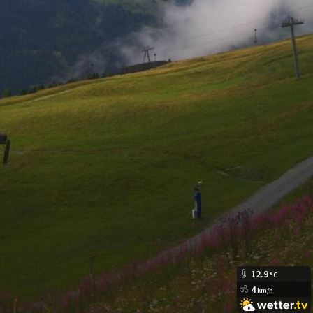
12.9
°C
4
km/h